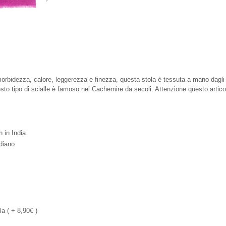
bidezza, calore, leggerezza e finezza, questa stola è tessuta a mano dagli a
to tipo di scialle è famoso nel Cachemire da secoli. Attenzione questo artico
in India.
diano
a ( + 8,90€ )