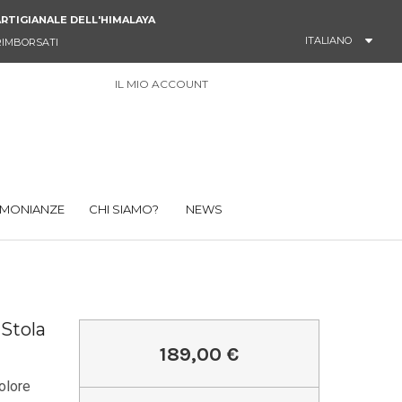
RTIGIANALE DELL'HIMALAYA
ITALIANO
RIMBORSATI
IL MIO ACCOUNT
0
IMONIANZE
CHI SIAMO?
NEWS
Stola
189,00 €
olore