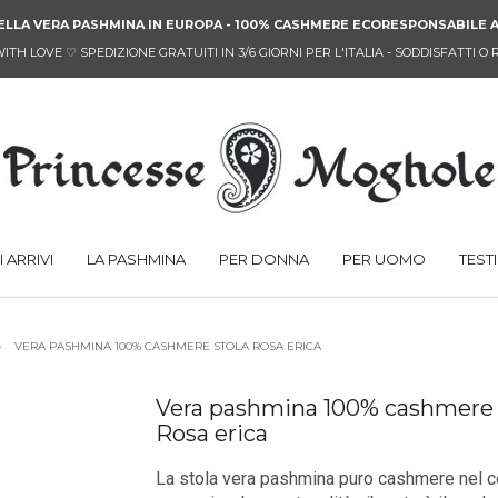
ELLA VERA PASHMINA IN EUROPA - 100% CASHMERE ECORESPONSABILE A
WITH LOVE
♡
SPEDIZIONE GRATUITI IN 3/6 GIORNI PER L'ITALIA
-
SODDISFATTI O 
 ARRIVI
LA PASHMINA
PER DONNA
PER UOMO
TEST
VERA PASHMINA 100% CASHMERE STOLA ROSA ERICA
Vera pashmina 100% cashmere 
Rosa erica
La stola vera pashmina puro cashmere nel c