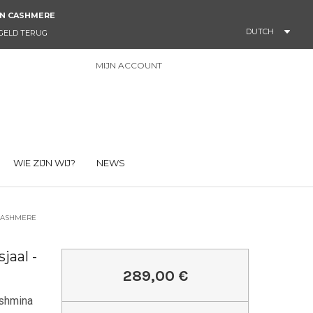
AN CASHMERE
DUTCH
 GELD TERUG
MIJN ACCOUNT
0
WIE ZIJN WIJ?
NEWS
CASHMERE
aal -
289,00 €
shmina