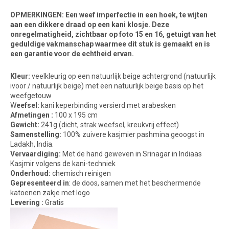
OPMERKINGEN: Een weef imperfectie in een hoek, te wijten
aan een dikkere draad op een kani klosje. Deze
onregelmatigheid, zichtbaar op foto 15 en 16, getuigt van het
geduldige vakmanschap waarmee dit stuk is gemaakt en is
een garantie voor de echtheid ervan.
Kleur:
veelkleurig op een natuurlijk beige achtergrond (natuurlijk
ivoor / natuurlijk beige) met een natuurlijk beige basis op het
weefgetouw
W
eefsel:
kani keperbinding versierd met arabesken
Afmetingen :
100 x 195 cm
Gewicht:
241g (dicht, strak weefsel, kreukvrij effect)
Samenstelling:
100% zuivere kasjmier pashmina geoogst in
Ladakh, India.
Vervaardiging:
Met de hand geweven in Srinagar in Indiaas
Kasjmir volgens de kani-techniek
Onderhoud:
chemisch reinigen
Gepresenteerd
in
: de doos, samen met het beschermende
katoenen zakje met logo
Levering :
Gratis