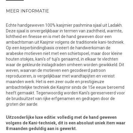
MEER INFORMATIE
Echte handgeweven 100% kasjmier pashmina sjaal uit Ladakh.
Deze sjaal is onvergelijkbaar in termen van zachtheid, warmte,
lichtheid en finesse en is met de hand geweven door een
ambachtsman uit Kasjmir volgens de traditionele kani-techniek.
Op een keperbindingbasis creëert de handwerksman de
arabeske motieven niet met een schietspoel, maar door kleine
houten stokjes, kani's of tuji's genaamd, in elkaar te vlechten
waar de gekleurde inslagdraden omheen worden gewikkeld. Dit
weven, waarvan de motieven een gecodeerd patroon
reproduceren, is vergelijkbaar met wandtapijten en vereist
maanden werk. Het is een zeer oude en prestigieuze
ambachtelijke techniek die Kasjmir sinds de 15e eeuw beroemd
heeft gemaakt. Tegenwoordig worden Kani's gereserveerd voor
de bruidsuitzet van rijke erfgenamen en gedragen door de
groten der aarde.
Uitzonderlijke luxe editie: volledig met de hand geweven
volgens de Kani-techniek, dit is een absoluut uniek item waar
8 maanden geduldig aan is gewerkt.