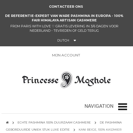
CONTACTEER ONS
DE REFERENTIE-EXPERT VAN WARE PASHMINA IN EUROPA - 100%
FAIR HIMALAYA ARTISAN CASHMERE
FROM PARIS WITH LOVE ♡ GRATIS LEVERING IN 3/6 DAGEN VOOR
NEDERLAND - TEVREDEN OF GELD TERUG
DUTCH
MIJN ACCOUNT
0
NAVIGATION
navig
ECHTE PASHMINA 100% DUURZAAM CASHMERE
DE PASHMINA
GEBORDUURDE UNIEK STUK LUXE EDITIE
KANI BEIGE, 100% KASJMIER