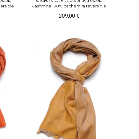
estola
SACHA VIOLETA, auténtica estola
ersible
Pashmina 100% cachemira reversible
209,00 €