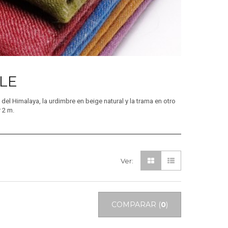
BLE
el Himalaya, la urdimbre en beige natural y la trama en otro
 2 m.
Ver:
COMPARAR (
0
)