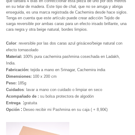
que tardará 4 días en confeccionar esta pieza de uno por dos metros
en su telar de madera. Este tipo de chal, que no se arruga y abriga
enseguida, es una marca registrada de Cachemira desde hace siglos.
Tenga en cuenta que este artículo puede crear adicción
Tejido de
sarga reversible por ambas caras para un efecto irisado brillante, una
cara negra y otra beige natural, bordes limpios.
Color
: reversible por las dos caras azul grisáceo/beige natural con
efecto tornasolado
Material:
100% pura cachemira pashmina cosechada en Ladakh,
India.
Fabricación:
tejida a mano en Srinagar, Cachemira india
Dimensiones:
100 x 200 cm
Peso:
185g
Cuidados
: lavar a mano con cuidado o limpiar en seco
Acompañado de :
su bolsa protectora de algodón
:
Entrega
gratuita
:
Opción
Deseo recibir mi Pashmina en su caja ( +
8,90€
)