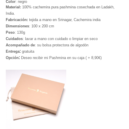
Color
: negro
Material:
100% cachemira pura pashmina cosechada en Ladakh,
India.
Fabricación:
tejida a mano en Srinagar, Cachemira india
Dimensiones
: 100 x 200 cm
Peso
: 130g
Cuidados
: lavar a mano con cuidado o limpiar en seco
Acompañado de
:
su bolsa protectora de algodón
:
Entrega
gratuita
:
Opción
Deseo recibir mi Pashmina en su caja ( +
8,90€
)