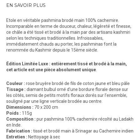
EN SAVOIR PLUS
Etole en véritable pashmina brodé main 100% cachemire.
Incomparable en terme de douceur, chaleur, légèreté et finesse,
ce châle a été tissé et brodé à la main par des artisans kashmiri
selon les techniques traditionnelles. Infroissables,
immédiatement chauds au porter, les pashminas font la
renommée du Kashmir depuis le 15ème siècle.
Édition Limitée Luxe : entièrement tissé et brodé à la main,
cet article est une pièce absolument unique
.
Couleur :
rose bruyère brodé de fils de coton jaune et bleu pâle
Tissage :
diamant bulbul orné d'une
bordure florale dense sur
les côtés, semis de petits motifs floraux dorés sur l’ensemble,
souligné par une ligne verticale brodée au centre.
Dimensions :
70 x 200 cm
Poids :
115g
Composition :
pur pashmina 100% cachemire récolté au Ladakh
en Inde.
Fabrication :
tissé et brodé main à Srinagar au Cachemire indien
Entretien :
Nettoyage à sec