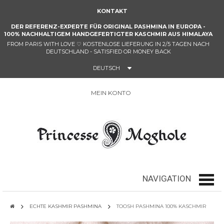
KONTAKT
DER REFERENZ-EXPERTE FÜR ORIGINAL PASHMINA IN EUROPA -
100%
NACHHALTIGEM HANDGEFERTIGTER KASCHMIR
AUS HIMALAYA
FROM PARIS WITH LOVE
♡
KOSTENLOSE LIEFERUNG IN 2/5 TAGEN NACH
DEUTSCHLAND - SATISFIED OR MONEY BACK
DEUTSCH
MEIN KONTO
0
NAVIGATION
navig
ECHTE KASHMIR PASHMINA
TOOSH PASHMINA 100% KASCHMIR