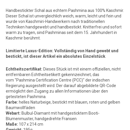
Handbestickter Schal aus echtem Pashmina aus 100% Kaschmir.
Dieser Schal ist unvergleichlich weich, warm, leicht und fein und
wurde von Kaschmiri-Handwerkern nach traditionellen
Techniken handgewebt und handbestickt. Knitterfrei und sofort
warm zu tragen, sind Pashminas seit dem 15. Jahrhundert in
Kaschmir berühmt.
Limitierte Luxus-Edition: Vollständig von Hand gewebt und
bestickt, ist dieser Artikel ein absolutes Einzelstück
.
Echtheitszertifikat:
Dieses Stück ist mit einem offiziellen, nicht
entfernbaren Echtheitsetikett gekennzeichnet, das
vom
"Pashmina Certification Centre
(PCC)" der indischen
Regierung ausgestellt wird. Der darauf abgebildete QR-Code
ermöglicht den Zugang zu allen Informationen über den
getesteten Pashmina.
Farbe:
helles Naturbeige, bestickt mit blauen, roten und gelben
Baumwollfäden
Webart:
Bulbul-Diamant mit handgesticktem Booti-
Blumenmuster, handgedrehte Fransen
Maße:
107 x 214 cm
Gewicht:
195g