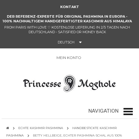
KONTAKT
DER REFERENZ-EXPERTE FÜR ORIGINAL PASHMINA IN EUROPA -
100%
NACHHALTIGEM HANDGEFERTIGTER KASCHMIR
AUS HIMALAYA
FROM PARIS WITH LOVE
♡
KOSTENLOSE LIEFERUNG IN 2/5 TAGEN NACH
DEUTSCHLAND - SATISFIED OR MONEY BACK
DEUTSCH
MEIN KONTO
0
NAVIGATION
navig
ECHTE KASHMIR PASHMINA
HANDBESTICKTE KASCHMIR
PASHMINA
BETTY HELLBEIGE, ECHTER PASHMINA-SCHAL AUS 100%